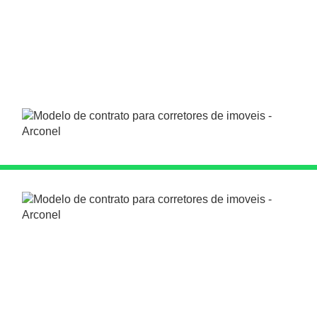
com várias clausulas para que você possa se
adequar e fazer ótimos negócios.
OBS: É IMPORTANTE SER REVISO SEMPRE PELO SEU
JURÍDICO:
Contendo um modelo 100% personalizavel,
dessa forma poupando seu tempo e com isso
passando credibilidade para o seu cliente, ele
tambem te ajuda com a organização do seu