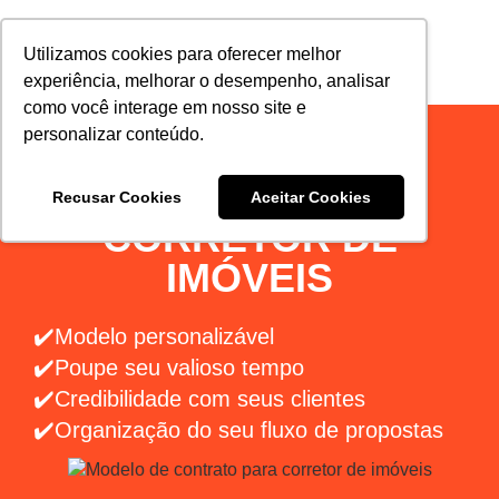
Utilizamos cookies para oferecer melhor
experiência, melhorar o desempenho, analisar
como você interage em nosso site e
personalizar conteúdo.
MODELO DE
CONTRATO PARA
Recusar Cookies
Aceitar Cookies
CORRETOR DE
IMÓVEIS
✔️Modelo personalizável
✔️Poupe seu valioso tempo
✔️Credibilidade com seus clientes
✔️Organização do seu fluxo de propostas