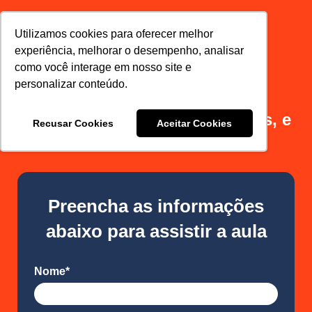
Utilizamos cookies para oferecer melhor
experiência, melhorar o desempenho, analisar
como você interage em nosso site e
personalizar conteúdo.
Aprenda como atrair novos
clientes, aumentar suas vendas, e
Recusar Cookies
Aceitar Cookies
fortalecer sua marca.
Preencha as informações
abaixo para assistir a aula
Nome*